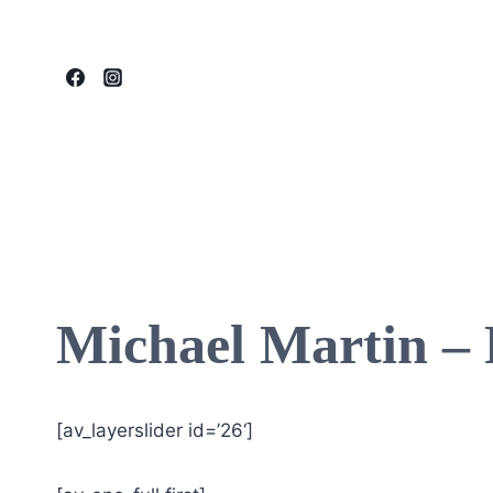
Zum
Inhalt
springen
Michael Martin – 
[av_layerslider id=’26‘]