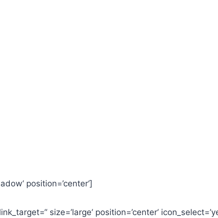
adow‘ position=’center‘]
ink_target=“ size=’large‘ position=’center‘ icon_select=’y