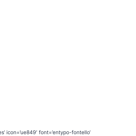
es‘ icon=’ue849′ font=’entypo-fontello‘