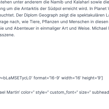
 stehen unter anderem die Namib und Kalahari sowie d
ung um die Antarktis der Südpol erreicht wird. In Plan
leuchtet. Der Diplom Geograph zeigt die spektakulären L
Frage nach, wie Tiere, Pflanzen und Menschen in diese
hie und Abenteuer in einmaliger Art und Weise. Michael
nsszene.
=bLaMSETycL0′ format=’16-9′ width=’16‘ height=’9′]
el Martin‘ color=“ style=“ custom_font=“ size=“ subhea