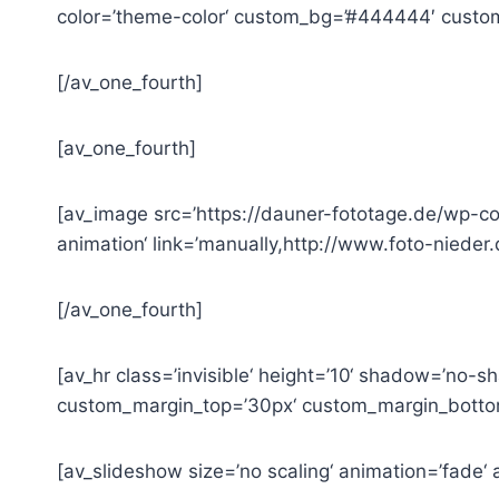
color=’theme-color‘ custom_bg=’#444444′ custom_f
[/av_one_fourth]
[av_one_fourth]
[av_image src=’https://dauner-fototage.de/wp-co
animation‘ link=’manually,http://www.foto-nieder.d
[/av_one_fourth]
[av_hr class=’invisible‘ height=’10‘ shadow=’no-
custom_margin_top=’30px‘ custom_margin_bottom=’
[av_slideshow size=’no scaling‘ animation=’fade‘ a