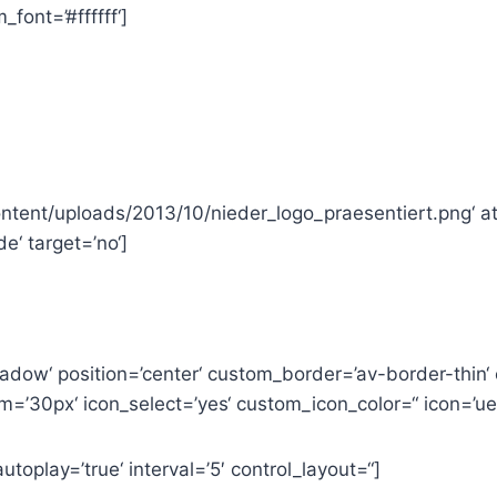
ont=’#ffffff‘]
ntent/uploads/2013/10/nieder_logo_praesentiert.png‘ at
e‘ target=’no‘]
shadow‘ position=’center‘ custom_border=’av-border-thi
30px‘ icon_select=’yes‘ custom_icon_color=“ icon=’ue80
utoplay=’true‘ interval=’5′ control_layout=“]