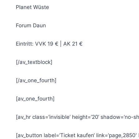
Planet Wüste
Forum Daun
Eintritt: VVK 19 € | AK 21 €
[/av_textblock]
[/av_one_fourth]
[av_one_fourth]
[av_hr class=’invisible‘ height=’20‘ shadow=’no-sh
[av_button label=’Ticket kaufen‘ link=’page,2850′ l