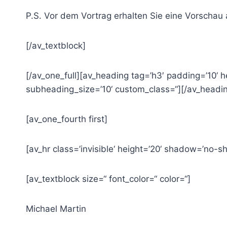
P.S. Vor dem Vortrag erhalten Sie eine Vorschau 
[/av_textblock]
[/av_one_full][av_heading tag=’h3′ padding=’10‘ 
subheading_size=’10‘ custom_class=“][/av_headi
[av_one_fourth first]
[av_hr class=’invisible‘ height=’20‘ shadow=’no-sh
[av_textblock size=“ font_color=“ color=“]
Michael Martin