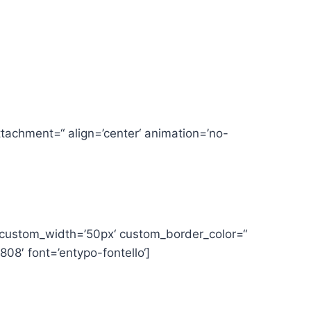
tachment=“ align=’center‘ animation=’no-
n‘ custom_width=’50px‘ custom_border_color=“
8′ font=’entypo-fontello‘]